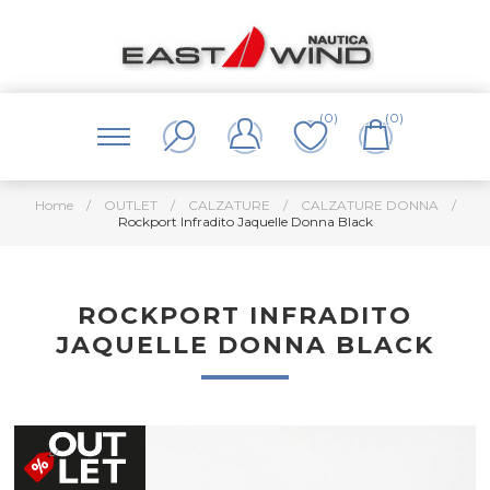
(0)
(0)
Home
/
OUTLET
/
CALZATURE
/
CALZATURE DONNA
/
Rockport Infradito Jaquelle Donna Black
ROCKPORT INFRADITO
JAQUELLE DONNA BLACK