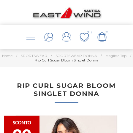
(0)
(0)
Home
/
SPORTSWEAR
/
SPORTSWEAR DONNA
/
Maglie e Top
/
Rip Curl Sugar Bloom Singlet Donna
RIP CURL SUGAR BLOOM
SINGLET DONNA