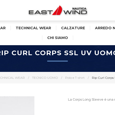
AR
TECHNICAL WEAR
CALZATURE
ARREDO 
CHI SIAMO
RIP CURL CORPS SSL UV UOM
ECHNICAL WEAR
/
TECNICO UOMO
/
Polo e T-shirt
/
Rip Curl Corp
La Corps Long Sleeve è una 