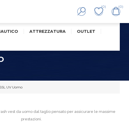
(0)
(0)
NAUTICO
ATTREZZATURA
OUTLET
O
s SSL UV Uomo
rash vest da uomo dal taglio pensato per assicurare le massime
prestazioni.