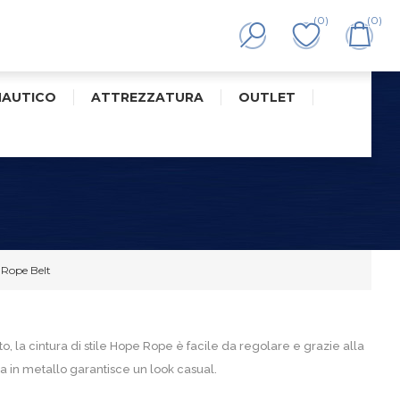
(0)
(0)
NAUTICO
ATTREZZATURA
OUTLET
 Rope Belt
to, la cintura di stile Hope Rope è facile da regolare e grazie alla
ia in metallo garantisce un look casual.