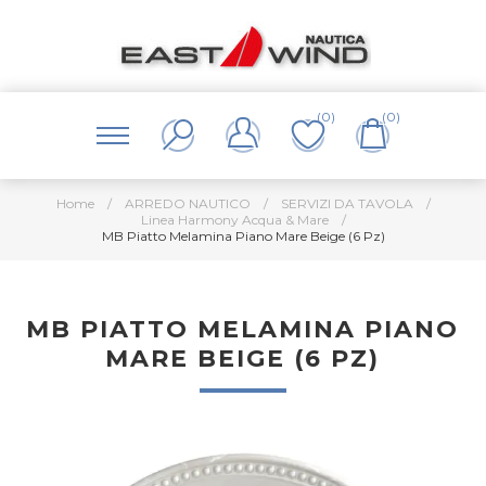
(0)
(0)
Home
/
ARREDO NAUTICO
/
SERVIZI DA TAVOLA
/
Linea Harmony Acqua & Mare
/
MB Piatto Melamina Piano Mare Beige (6 Pz)
MB PIATTO MELAMINA PIANO
MARE BEIGE (6 PZ)