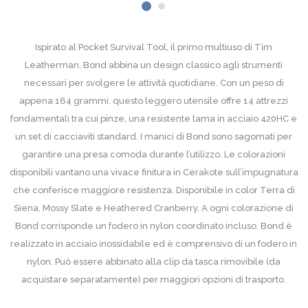
Ispirato al Pocket Survival Tool, il primo multiuso di Tim
Leatherman, Bond abbina un design classico agli strumenti
necessari per svolgere le attività quotidiane. Con un peso di
appena 164 grammi, questo leggero utensile offre 14 attrezzi
fondamentali tra cui pinze, una resistente lama in acciaio 420HC e
un set di cacciaviti standard. I manici di Bond sono sagomati per
garantire una presa comoda durante l’utilizzo. Le colorazioni
disponibili vantano una vivace finitura in Cerakote sull’impugnatura
che conferisce maggiore resistenza. Disponibile in color Terra di
Siena, Mossy Slate e Heathered Cranberry. A ogni colorazione di
Bond corrisponde un fodero in nylon coordinato incluso. Bond è
realizzato in acciaio inossidabile ed è comprensivo di un fodero in
nylon. Può essere abbinato alla clip da tasca rimovibile (da
acquistare separatamente) per maggiori opzioni di trasporto.