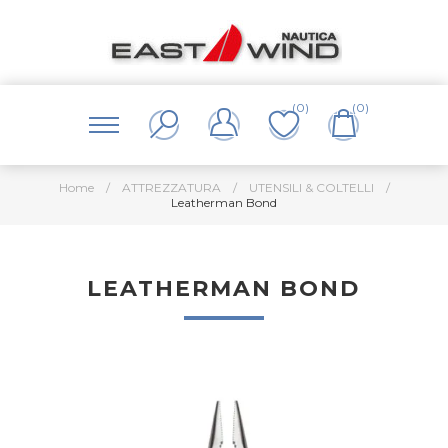
(0)
(0)
Home
/
ATTREZZATURA
/
UTENSILI & COLTELLI
/
Leatherman Bond
LEATHERMAN BOND