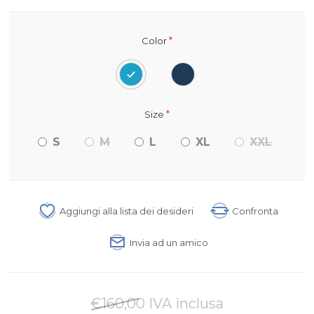
*
Color
*
Size
S
M
L
XL
XXL
Aggiungi alla lista dei desideri
Confronta
Invia ad un amico
€160,00 IVA inclusa