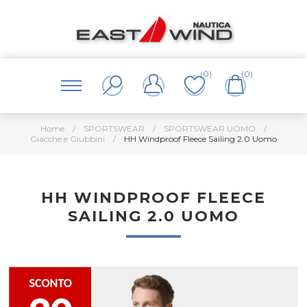
(0)
(0)
Home
/
SPORTSWEAR
/
SPORTSWEAR UOMO
/
Giacche e Giubbini
/
HH Windproof Fleece Sailing 2.0 Uomo
HH WINDPROOF FLEECE
SAILING 2.0 UOMO