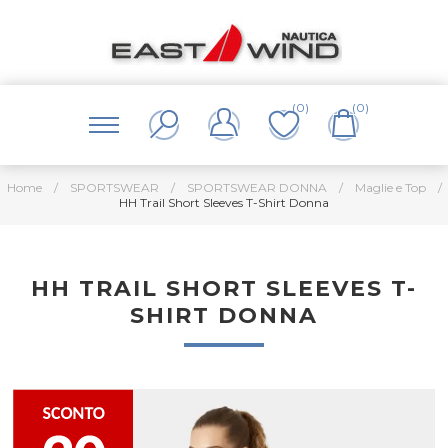
(0)
(0)
Home
/
SPORTSWEAR
/
SPORTSWEAR DONNA
/
Maglie e Top
/
HH Trail Short Sleeves T-Shirt Donna
HH TRAIL SHORT SLEEVES T-
SHIRT DONNA