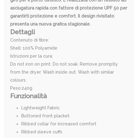
giro per il porto turistico. È realizzata con un tessuto ad
asciugatura rapida con fattore di protezione UPF 50 per
garantirti protezione e comfort. Il design rivisitato
presenta una nuova grafica stagionale.
Dettagli
Contenuto di fibre:
Shell: 100% Polyamide
Istruzioni per la cura:
Do not iron on print. Do not soak. Remove promptly
from the dryer. Wash inside out. Wash with similar
colours.
Peso:240g
Funzionalità
Lightweight Fabric
Buttoned front placket
Ribbed collar for increased comfort
Ribbed sleeve cuffs