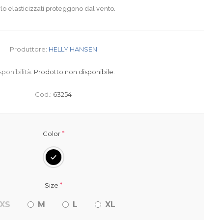
orlo elasticizzati proteggono dal vento.
Produttore:
HELLY HANSEN
sponibilità:
Prodotto non disponibile.
Cod.:
63254
*
Color
*
Size
XS
M
L
XL