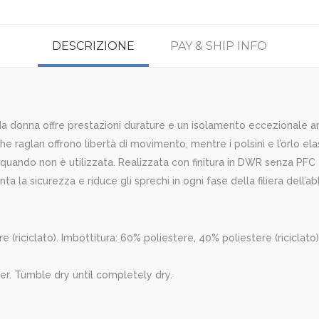
DESCRIZIONE
PAY & SHIP INFO
a donna offre prestazioni durature e un isolamento eccezionale anch
he raglan offrono libertà di movimento, mentre i polsini e l’orlo el
quando non è utilizzata. Realizzata con finitura in DWR senza PFC e v
 la sicurezza e riduce gli sprechi in ogni fase della filiera dell’a
e (riciclato). Imbottitura: 60% poliestere, 40% poliestere (riciclato)
er. Tumble dry until completely dry.