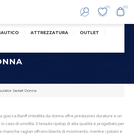
(0)
(0)
NAUTICO
ATTREZZATURA
OUTLET
ONNA
sulator Jacket Donna
a giacca Banff imbottita da donna offre prestazioni durature e un
caso di umidità. Il tessuto ripstop di alta qualità è progettato per
 Le maniche raglan offrono libertà di movimento, mentre i polsini e