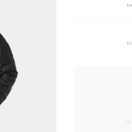
l’
Di