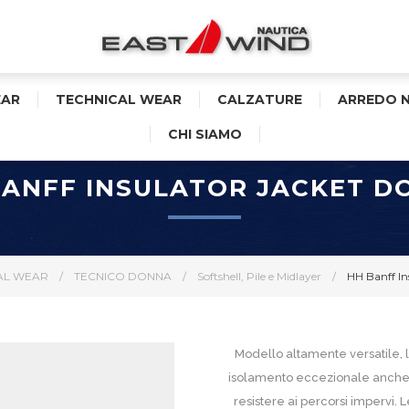
AR
TECHNICAL WEAR
CALZATURE
ARREDO 
CHI SIAMO
BANFF INSULATOR JACKET D
AL WEAR
/
TECNICO DONNA
/
Softshell, Pile e Midlayer
/
HH Banff In
Modello altamente versatile, l
isolamento eccezionale anche in 
resistere ai percorsi impervi.