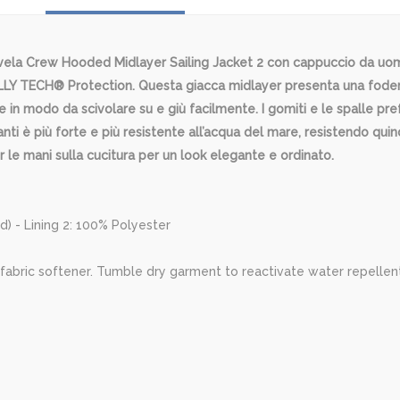
vela Crew Hooded Midlayer Sailing Jacket 2 con cappuccio da uomo
ELLY TECH® Protection. Questa giacca midlayer presenta una fodera
he in modo da scivolare su e giù facilmente. I gomiti e le spalle p
i è più forte e più resistente all’acqua del mare, resistendo quin
 le mani sulla cucitura per un look elegante e ordinato.
d) - Lining 2: 100% Polyester
fabric softener. Tumble dry garment to reactivate water repellent