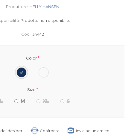
Produttore:
HELLY HANSEN
sponibilità:
Prodotto non disponibile.
Cod.:
34442
*
Color
*
Size
L
M
XL
S
a dei desideri
Confronta
Invia ad un amico