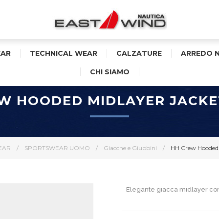
AR
TECHNICAL WEAR
CALZATURE
ARREDO 
CHI SIAMO
W HOODED MIDLAYER JACK
EAR
/
SPORTSWEAR UOMO
/
Giacche e Giubbini
/
HH Crew Hooded 
Elegante giacca midlayer con 