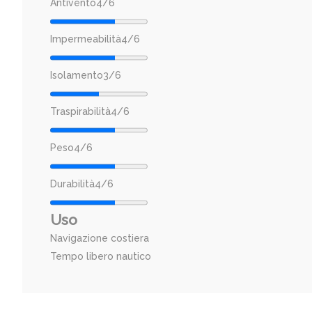
Antivento
4/6
Impermeabilità
4/6
Isolamento3/6
Traspirabilità
4/6
Peso
4/6
Durabilità
4/6
Uso
Navigazione costiera
Tempo libero nautico