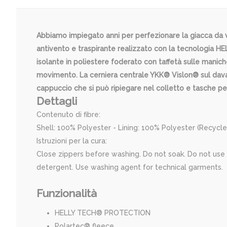
Abbiamo impiegato anni per perfezionare la giacca da 
antivento e traspirante realizzato con la tecnologia H
isolante in poliestere foderato con taffetà sulle manic
movimento. La cerniera centrale YKK® Vislon® sul davant
cappuccio che si può ripiegare nel colletto e tasche per
Dettagli
Contenuto di fibre:
Shell: 100% Polyester - Lining: 100% Polyester (Recycle
Istruzioni per la cura:
Close zippers before washing. Do not soak. Do not use 
detergent. Use washing agent for technical garments.
Funzionalità
HELLY TECH® PROTECTION
Polartec® fleece