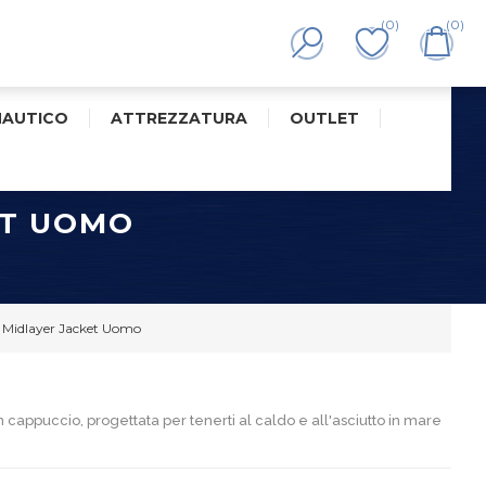
(0)
(0)
NAUTICO
ATTREZZATURA
OUTLET
ET UOMO
Midlayer Jacket Uomo
cappuccio, progettata per tenerti al caldo e all'asciutto in mare