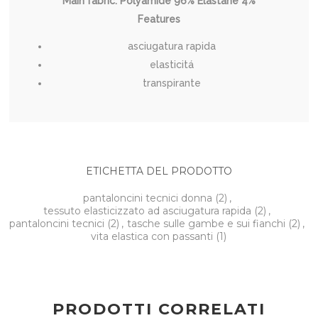
Main fabric: Polyamide 96% Elastane 4%
Features
asciugatura rapida
elasticitá
transpirante
ETICHETTA DEL PRODOTTO
pantaloncini tecnici donna
(2)
,
tessuto elasticizzato ad asciugatura rapida
(2)
,
pantaloncini tecnici
(2)
,
tasche sulle gambe e sui fianchi
(2)
,
vita elastica con passanti
(1)
PRODOTTI CORRELATI