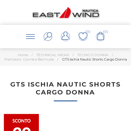
(0)
(0)
Home
/
TECHNICAL WEAR
/
TECNICO DONNA
/
Pantaloni, Gonne e Bermuda
/
GTS Ischia Nautic Shorts Cargo Donna
GTS ISCHIA NAUTIC SHORTS
CARGO DONNA