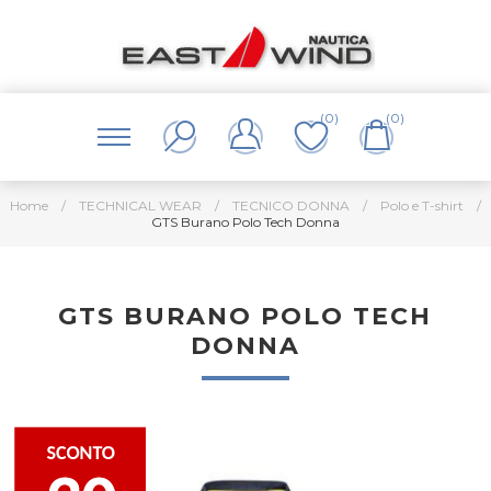
(0)
(0)
Home
/
TECHNICAL WEAR
/
TECNICO DONNA
/
Polo e T-shirt
/
GTS Burano Polo Tech Donna
GTS BURANO POLO TECH
DONNA