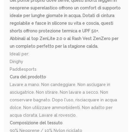
del ponte proprio dove serve; questi shorts leggeri in
neoprene superelastico offrono un comfort di supporto
ideale per lunghe giornate in acqua. Dotati di cintura
regolabile e fasce in silicone su vita e coscia, questi
shorts offrono protezione termica e UPF 50+.
Abbinali al top ZenLite 2.0 o al Rash Vest ZenZero per
un completo perfetto per la stagione calda.
Ideali per:
Dinghy
Paddlesports
Cura del prodotto
Lavare a mano. Non candeggiare. Non asciugare in
asciugatrice. Non stirare. Non lavare a secco. Non
conservare bagnato. Dopo l'uso, risciacquare in acqua
dolce. Non utilizzare ammorbidenti. Non adatto per
acqua clorata. Lavare al rovescio.
Composizione del tessuto
90% Neoprene / 10% Nylon riciclato