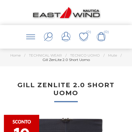
(0)
(0)
Home
/
TECHNICAL WEAR
/
TECNICO UOMO
/
Mute
/
Gill ZenLite 2.0 Short Uomo
GILL ZENLITE 2.0 SHORT
UOMO