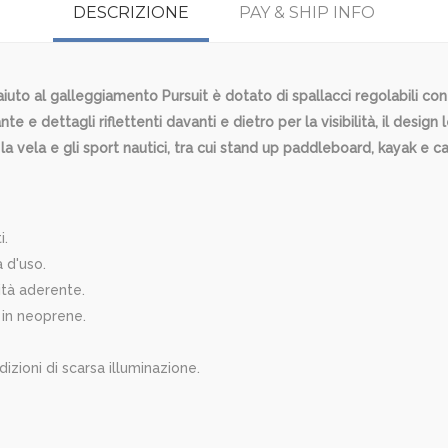
DESCRIZIONE
PAY & SHIP INFO
aiuto al galleggiamento Pursuit è dotato di spallacci regolabili con
e e dettagli riflettenti davanti e dietro per la visibilità, il desi
a vela e gli sport nautici, tra cui stand up paddleboard, kayak e c
i.
 d'uso.
ità aderente.
 in neoprene.
ondizioni di scarsa illuminazione.