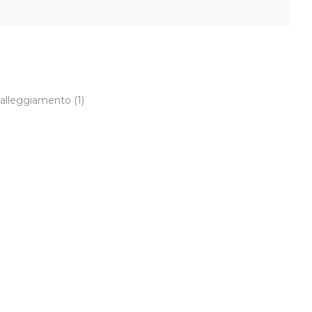
l galleggiamento
(1)