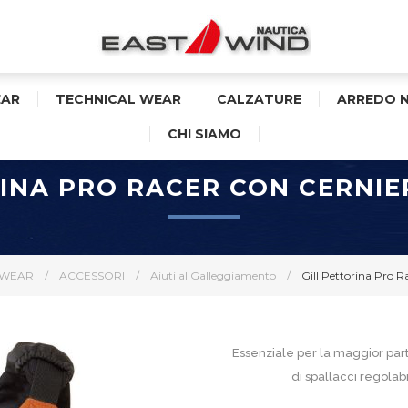
AR
TECHNICAL WEAR
CALZATURE
ARREDO 
CHI SIAMO
RINA PRO RACER CON CERNIE
 WEAR
/
ACCESSORI
/
Aiuti al Galleggiamento
/
Gill Pettorina Pro Ra
Essenziale per la maggior part
di spallacci regolabi