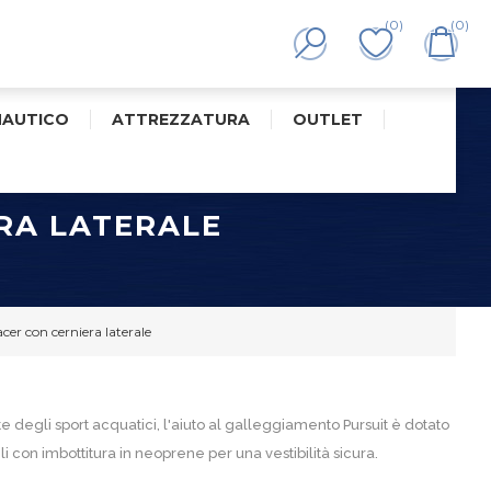
(0)
(0)
NAUTICO
ATTREZZATURA
OUTLET
RA LATERALE
cer con cerniera laterale
e degli sport acquatici, l'aiuto al galleggiamento Pursuit è dotato
li con imbottitura in neoprene per una vestibilità sicura.