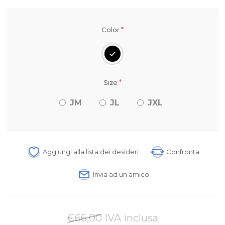
*
Color
*
Size
JM
JL
JXL
Aggiungi alla lista dei desideri
Confronta
Invia ad un amico
€66,00 IVA inclusa