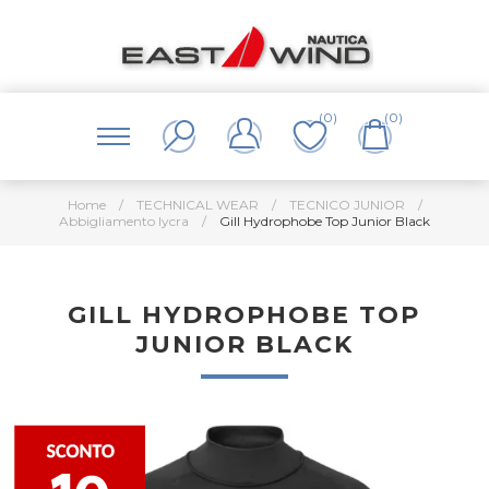
(0)
(0)
Home
/
TECHNICAL WEAR
/
TECNICO JUNIOR
/
Abbigliamento lycra
/
Gill Hydrophobe Top Junior Black
GILL HYDROPHOBE TOP
JUNIOR BLACK