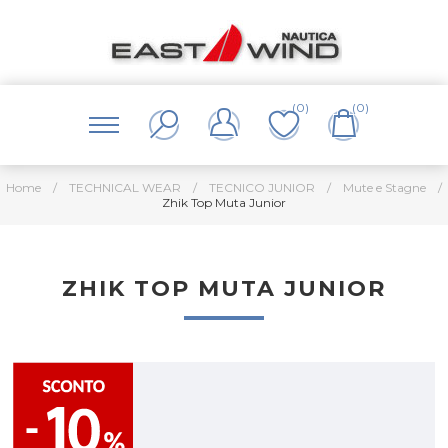
(0)
(0)
Home
/
TECHNICAL WEAR
/
TECNICO JUNIOR
/
Mute e Stagne
/
Zhik Top Muta Junior
ZHIK TOP MUTA JUNIOR