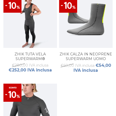
ZHIK TUTA VELA
ZHIK CALZA IN NEOPRENE
SUPERWARM®
SUPERWARM UOMO
PERFORMANCE UOMO
€280,00 IVA inclusa
€54,00
€60,00 IVA inclusa
€252,00 IVA inclusa
IVA inclusa