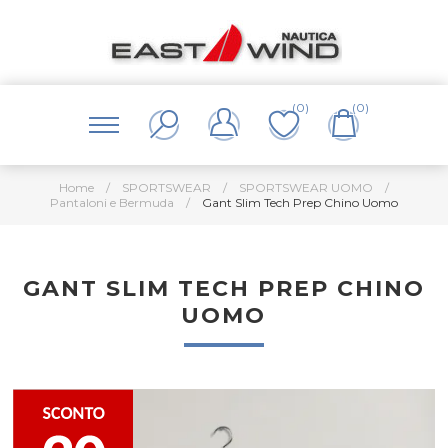
(0)
(0)
Home
/
SPORTSWEAR
/
SPORTSWEAR UOMO
/
Pantaloni e Bermuda
/
Gant Slim Tech Prep Chino Uomo
GANT SLIM TECH PREP CHINO
UOMO