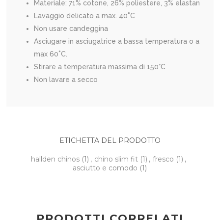
Materiale: 71% cotone, 26% poliestere, 3% elastan
Lavaggio delicato a max. 40˚C
Non usare candeggina
Asciugare in asciugatrice a bassa temperatura o a
max 60˚C.
Stirare a temperatura massima di 150°C
Non lavare a secco
ETICHETTA DEL PRODOTTO
hallden chinos
(1)
,
chino slim fit
(1)
,
fresco
(1)
,
asciutto e comodo
(1)
PRODOTTI CORRELATI