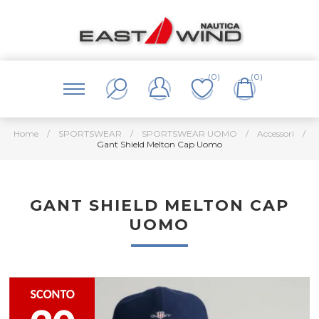
(0)
(0)
Home
/
SPORTSWEAR
/
SPORTSWEAR UOMO
/
Accessori
/
Gant Shield Melton Cap Uomo
GANT SHIELD MELTON CAP
UOMO