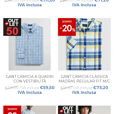
€111,20
€71,20
€139,00 IVA inclusa
€89,00 IVA inclusa
IVA inclusa
IVA inclusa
GANT CAMICIA A QUADRI
GANT CAMICIA CLASSICA
CON VESTIBILITÀ
MADRAS REGULAR FIT M/C
REGOLARE TECH PREP
UOMO
€59,50
€73,20
€119,00 IVA inclusa
€91,50 IVA inclusa
M/L UOMO
IVA inclusa
IVA inclusa