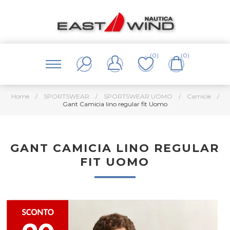
(0)
(0)
Home
/
SPORTSWEAR
/
SPORTSWEAR UOMO
/
Camicie
/
Gant Camicia lino regular fit Uomo
GANT CAMICIA LINO REGULAR
FIT UOMO