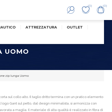
(0)
(0)
NAUTICO
ATTREZZATURA
OUTLET
GA UOMO
tone zip lunga Uomo
ta sul collo alto. Il taglio dritto termina con un pratico elemento
Il logo Gant sul petto, dal design minimalista, si armonizza con
vorata a maglia. Il materiale di alta qualità è realizzato in fibra di