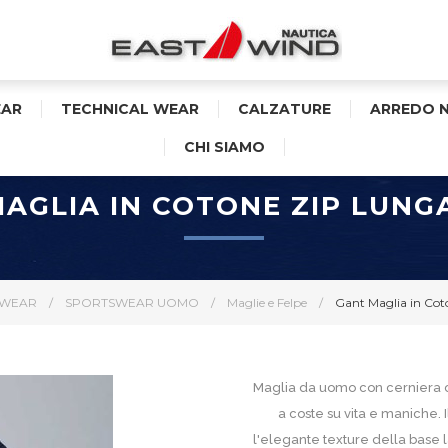
AR
TECHNICAL WEAR
CALZATURE
ARREDO 
CHI SIAMO
AGLIA IN COTONE ZIP LUN
SWEAR
/
SPORTSWEAR UOMO
/
Maglie e Felpe
/
Gant Maglia in Co
Maglia da uomo con cerniera cor
a coste su vita e maniche. 
l'elegante texture della base la