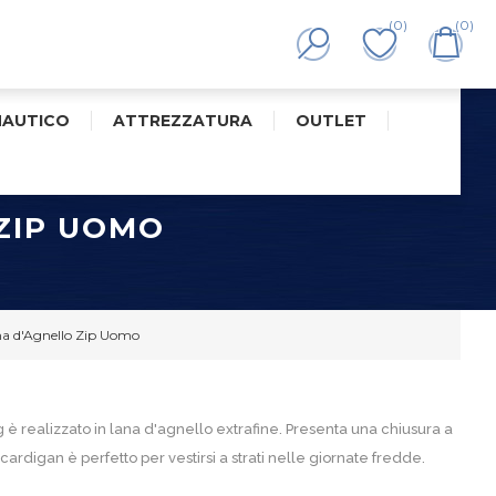
(0)
(0)
NAUTICO
ATTREZZATURA
OUTLET
ZIP UOMO
na d'Agnello Zip Uomo
è realizzato in lana d'agnello extrafine. Presenta una chiusura a
 cardigan è perfetto per vestirsi a strati nelle giornate fredde.