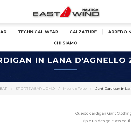
AR
TECHNICAL WEAR
CALZATURE
ARREDO 
CHI SIAMO
RDIGAN IN LANA D'AGNELLO 
EAR
/
SPORTSWEAR UOMO
/
Maglie e Felpe
/
Gant Cardigan in La
Questo cardigan Gant Clothing 
zip e un design classico. Il