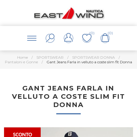
(0)
(0)
Home
/
SPORTSWEAR
/
SPORTSWEAR DONNA
/
Pantaloni e Gonne
/
Gant Jeans Farla in velluto a coste slim fit Donna
GANT JEANS FARLA IN
VELLUTO A COSTE SLIM FIT
DONNA