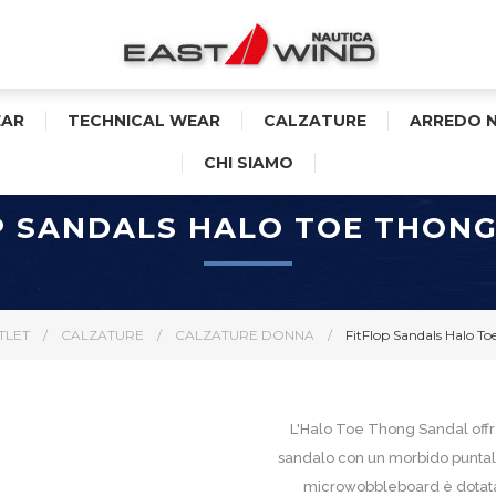
AR
TECHNICAL WEAR
CALZATURE
ARREDO 
CHI SIAMO
P SANDALS HALO TOE THON
TLET
/
CALZATURE
/
CALZATURE DONNA
/
FitFlop Sandals Halo T
L'Halo Toe Thong Sandal offre
sandalo con un morbido puntale.
microwobbleboard è dotata d