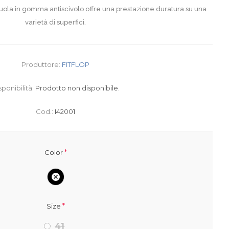
uola in gomma antiscivolo offre una prestazione duratura su una
varietà di superfici.
Produttore:
FITFLOP
sponibilità:
Prodotto non disponibile.
Cod.:
I42001
*
Color
*
Size
41