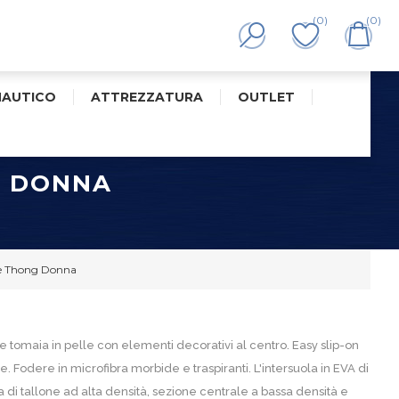
(0)
(0)
NAUTICO
ATTREZZATURA
OUTLET
G DONNA
oe Thong Donna
 tomaia in pelle con elementi decorativi al centro. Easy slip-on
 Fodere in microfibra morbide e traspiranti. L'intersuola in EVA di
i tallone ad alta densità, sezione centrale a bassa densità e