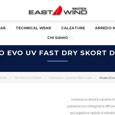
AR
TECHNICAL WEAR
CALZATURE
ARREDO 
CHI SIAMO
O EVO UV FAST DRY SKORT 
WEAR
/
TECNICO DONNA
/
Pantaloni, Gonne e Bermuda
/
Musto Evo
Indossa lo skort Evolution 
pantaloncini integrati ti offr
asciugatura rapida è ideale p