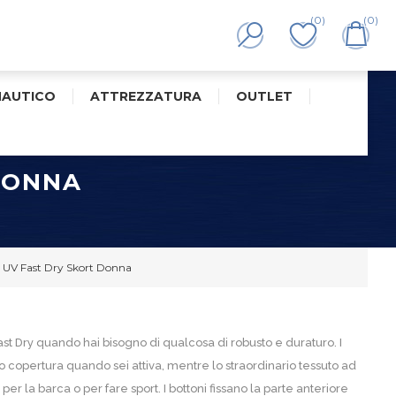
(0)
(0)
NAUTICO
ATTREZZATURA
OUTLET
DONNA
 UV Fast Dry Skort Donna
Fast Dry quando hai bisogno di qualcosa di robusto e duraturo. I
ono copertura quando sei attiva, mentre lo straordinario tessuto ad
er la barca o per fare sport. I bottoni fissano la parte anteriore