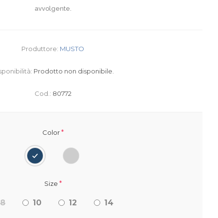
avvolgente.
Produttore:
MUSTO
sponibilità:
Prodotto non disponibile.
Cod.:
80772
*
Color
*
Size
8
10
12
14