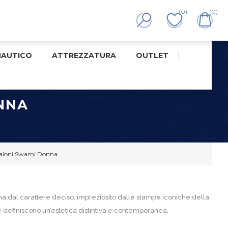
(0)
(0)
NAUTICO
ATTREZZATURA
OUTLET
NNA
aloni Swami Donna
 dal carattere deciso, impreziosito dalle stampe iconiche della
 definiscono un’estetica distintiva e contemporanea.