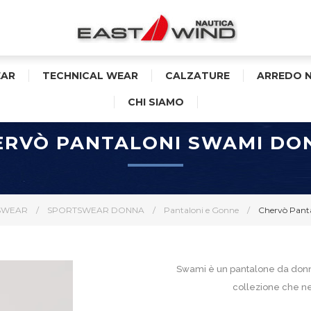
AR
TECHNICAL WEAR
CALZATURE
ARREDO 
CHI SIAMO
ERVÒ PANTALONI SWAMI DO
SWEAR
/
SPORTSWEAR DONNA
/
Pantaloni e Gonne
/
Chervò Pant
Swami è un pantalone da donna
collezione che ne