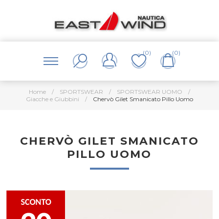
(0)
(0)
Home
/
SPORTSWEAR
/
SPORTSWEAR UOMO
/
Giacche e Giubbini
/
Chervò Gilet Smanicato Pillo Uomo
CHERVÒ GILET SMANICATO
PILLO UOMO