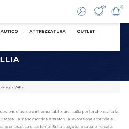
(0)
(0)
NAUTICO
ATTREZZATURA
OUTLET
LLIA
 Maglia Willia
ssorio classico e intramontabile, una cuffia per lei che esalta la
e viscosa. La mano morbida e stretch, la lavorazione a treccia e il
no un'estetica d'atri tempi. Brilla il logo tono su tono frontale.