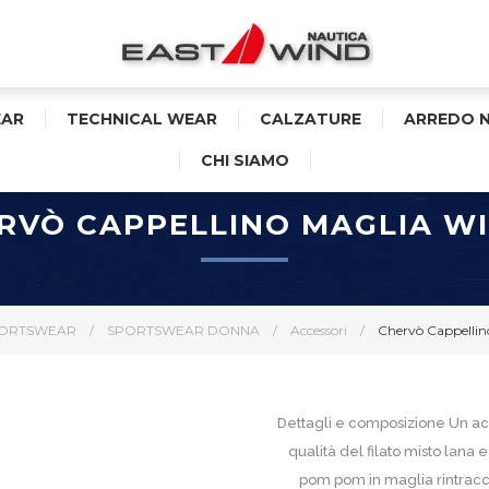
AR
TECHNICAL WEAR
CALZATURE
ARREDO 
CHI SIAMO
RVÒ CAPPELLINO MAGLIA WI
ORTSWEAR
/
SPORTSWEAR DONNA
/
Accessori
/
Chervò Cappellino
Dettagli e composizione Un acce
qualità del filato misto lana 
pom pom in maglia rintraccia