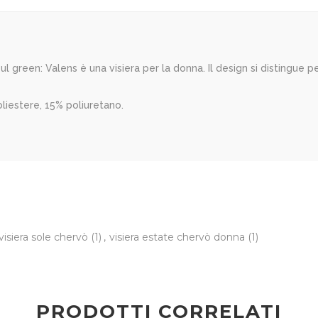
sul green: Valens è una visiera per la donna. Il design si distingue per
liestere, 15% poliuretano.
visiera sole chervò
(1)
,
visiera estate chervò donna
(1)
PRODOTTI CORRELATI