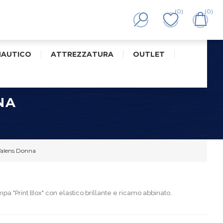
(0)
(0)
NAUTICO
ATTREZZATURA
OUTLET
NA
Valens Donna
mpa "Print Box" con elastico brillante e ricamo abbinato.