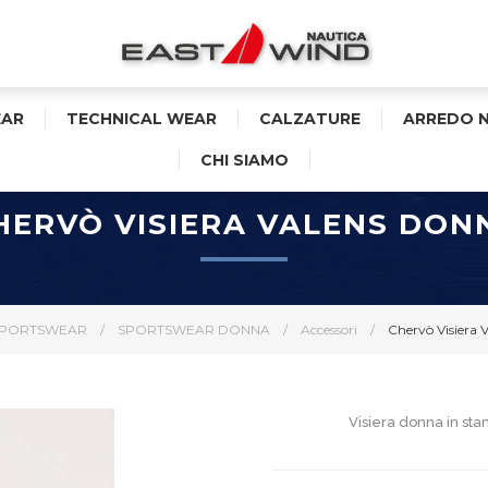
AR
TECHNICAL WEAR
CALZATURE
ARREDO 
CHI SIAMO
HERVÒ VISIERA VALENS DON
PORTSWEAR
/
SPORTSWEAR DONNA
/
Accessori
/
Chervò Visiera 
Visiera donna in sta