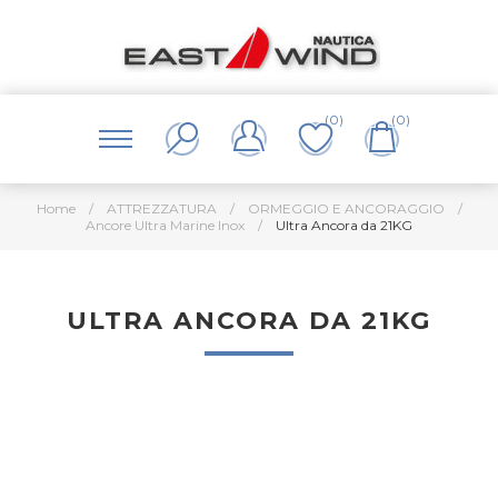
(0)
(0)
Home
/
ATTREZZATURA
/
ORMEGGIO E ANCORAGGIO
/
Ancore Ultra Marine Inox
/
Ultra Ancora da 21KG
ULTRA ANCORA DA 21KG