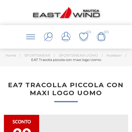
(0)
(0)
Home
/
SPORTSWEAR
/
SPORTSWEAR UOMO
/
Accessori
/
EA7 Tracolla piccola con maxi logo Uomo
EA7 TRACOLLA PICCOLA CON
MAXI LOGO UOMO