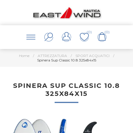
(0)
(0)
Home
/
ATTREZZATURA
/
SPORT ACQUATICI
/
Spinera Sup Classic 10.8 325x84x15
SPINERA SUP CLASSIC 10.8
325X84X15