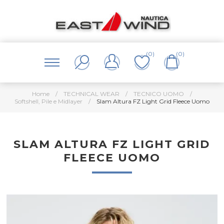
(0)
(0)
Home
/
TECHNICAL WEAR
/
TECNICO UOMO
/
Softshell, Pile e Midlayer
/
Slam Altura FZ Light Grid Fleece Uomo
SLAM ALTURA FZ LIGHT GRID
FLEECE UOMO