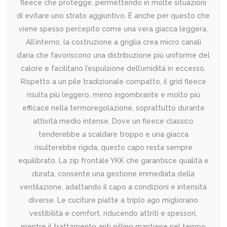
fleece che protegge, permettendo in molte situazioni
di evitare uno strato aggiuntivo. È anche per questo che
viene spesso percepito come una vera giacca leggera.
All’interno, la costruzione a griglia crea micro canali
d’aria che favoriscono una distribuzione più uniforme del
calore e facilitano l’espulsione dell’umidità in eccesso.
Rispetto a un pile tradizionale compatto, il grid fleece
risulta più leggero, meno ingombrante e molto più
efficace nella termoregolazione, soprattutto durante
attività medio intense. Dove un fleece classico
tenderebbe a scaldare troppo e una giacca
risulterebbe rigida, questo capo resta sempre
equilibrato. La zip frontale YKK che garantisce qualità e
durata, consente una gestione immediata della
ventilazione, adattando il capo a condizioni e intensità
diverse. Le cuciture piatte a triplo ago migliorano
vestibilità e comfort, riducendo attriti e spessori,
mentre il trattamento anti pilling mantiene nel tempo