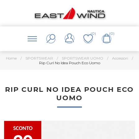
(0)
(0)
Home
/
SPORTSWEAR
/
SPORTSWEAR UOMO
/
Accessori
/
Rip Curl No Idea Pouch Eco Uomo
RIP CURL NO IDEA POUCH ECO
UOMO