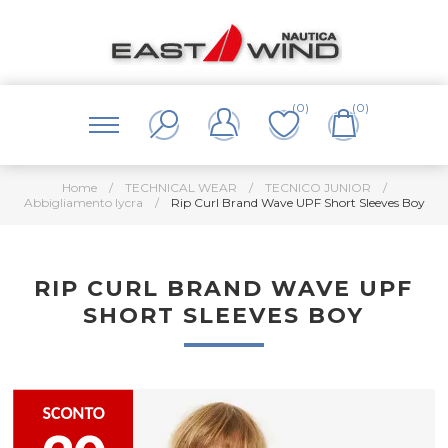
(0)
(0)
Home
/
TECHNICAL WEAR
/
TECNICO JUNIOR
/
Abbigliamento lycra
/
Rip Curl Brand Wave UPF Short Sleeves Boy
RIP CURL BRAND WAVE UPF
SHORT SLEEVES BOY