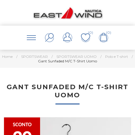
(0)
(0)
Home
/
SPORTSWEAR
/
SPORTSWEAR UOMO
/
Polo e T-shirt
/
Gant Sunfaded M/C T-Shirt Uomo
GANT SUNFADED M/C T-SHIRT
UOMO