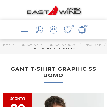
(0)
(0)
Home
/
SPORTSWEAR
/
SPORTSWEAR UOMO
/
Polo e T-shirt
/
Gant T-shirt Graphic SS Uomo
GANT T-SHIRT GRAPHIC SS
UOMO