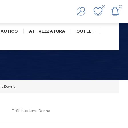
(0)
(0)
NAUTICO
ATTREZZATURA
OUTLET
irt Donna
T-Shirt cotone Donna