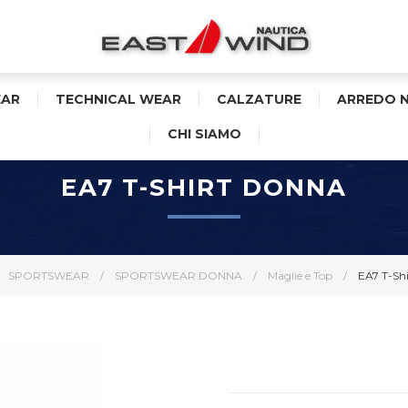
AR
TECHNICAL WEAR
CALZATURE
ARREDO 
CHI SIAMO
EA7 T-SHIRT DONNA
SPORTSWEAR
/
SPORTSWEAR DONNA
/
Maglie e Top
/
EA7 T-Sh