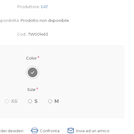
Produttore:
EA7
sponibilità:
Prodotto non disponibile.
Cod.:
7W001463
*
Color
*
Size
XS
S
M
a dei desideri
Confronta
Invia ad un amico