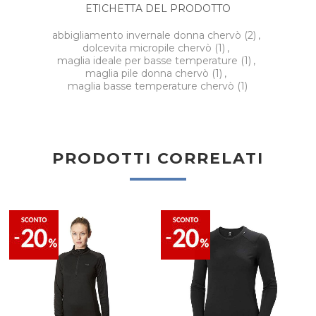
ETICHETTA DEL PRODOTTO
abbigliamento invernale donna chervò
(2)
,
dolcevita micropile chervò
(1)
,
maglia ideale per basse temperature
(1)
,
maglia pile donna chervò
(1)
,
maglia basse temperature chervò
(1)
PRODOTTI CORRELATI