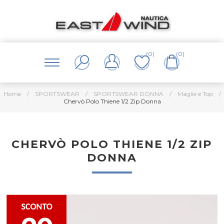
(0)
(0)
Home
/
SPORTSWEAR
/
SPORTSWEAR DONNA
/
Maglie e Top
/
Chervò Polo Thiene 1/2 Zip Donna
CHERVÒ POLO THIENE 1/2 ZIP
DONNA