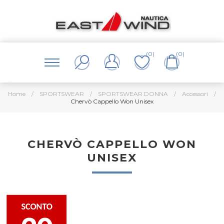
(0)
(0)
Home
/
SPORTSWEAR
/
SPORTSWEAR DONNA
/
Accessori
/
Chervò Cappello Won Unisex
CHERVÒ CAPPELLO WON
UNISEX